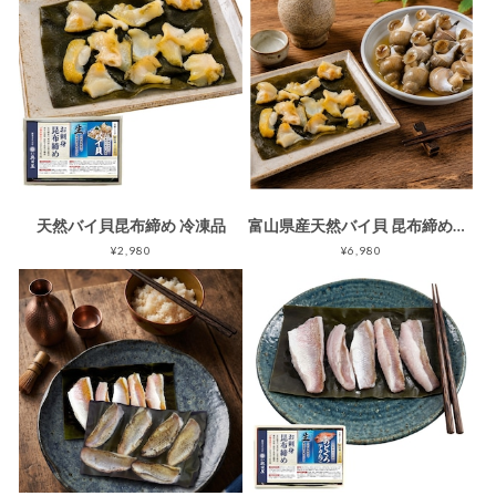
天然バイ貝昆布締め 冷凍品
富山県産天然バイ貝 昆布締めと含め煮の酒の肴二種セット 冷凍品 ギフト箱入り
¥2,980
¥6,980