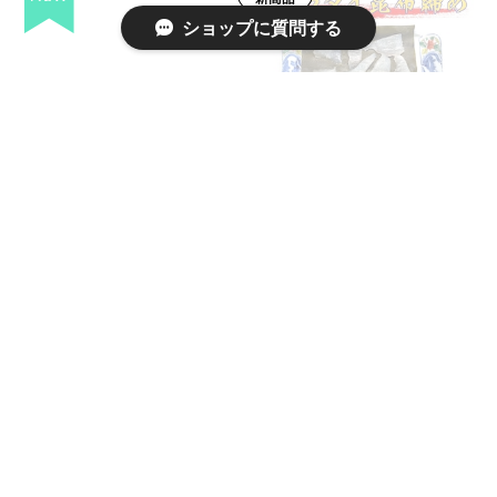
ショップに質問する
SOLD OUT
SOLD OUT
竹の子昆布締め〖冷蔵品〗【お届け期間:R7年5月中旬頃迄】［富山産新物］［天然・筍（タケノコ）］［水煮不使用］
マトウダイ昆布締め［クルマダイ］［モンダイ］【冷凍品】【全国配送可（一部を除く）】
14%OFF
¥2,133
13%OFF
¥2,332
SOLD OUT
SOLD OUT