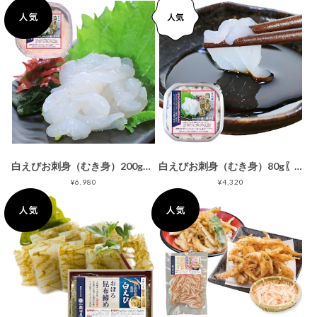
白えびお刺身（むき身）200g〖冷凍品〗＜大容量＞［手むき］
白えびお刺身（むき身）80g〖冷凍品〗＜通常品＞［手むき］
¥6,980
¥4,320