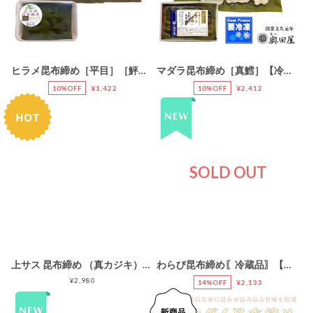
ヒラメ昆布締め［平目］［鮃］〖冷凍品〗＜お試し品：包装・熨斗不可＞
マダラ昆布締め［真鱈］【冷凍品】【全国配送可（一部を除く）】
10%OFF
¥1,422
10%OFF
¥2,412
SOLD OUT
上サス 昆布締め （真カジキ）【冷凍品：全国発送可能】
わらび昆布締め〖冷蔵品〗【お届け期間:R7年5月中旬頃迄】［富山産新物］［天然・わらび］［水煮不使用］
¥2,980
14%OFF
¥2,133