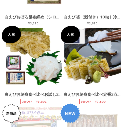
白えびおぼろ昆布締め（シロエビ）〖冷凍品〗［手むき］
白えび 姿（殻付き）100g〖冷凍品〗［調理向き］
¥3,280
¥2,980
白えびお刺身食べ比べお試し2点セット［直販限定品］【お刺身】【おぼろ昆布締め】〔ご自宅用お試し商品：ギフト包装対応不可〕
白えびお刺身食べ比べ定番2点セット［直販限定品］【お刺身】【おぼろ昆布締め】〔ギフト箱入り〕
3%OFF
¥5,801
5%OFF
¥7,600