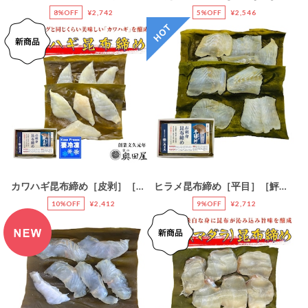
8%OFF
¥2,742
5%OFF
¥2,546
カワハギ昆布締め［皮剥］［鮍］【冷凍品】【全国配送可（一部を除く）】
ヒラメ昆布締め［平目］［鮃］〖冷凍品〗
10%OFF
¥2,412
9%OFF
¥2,712