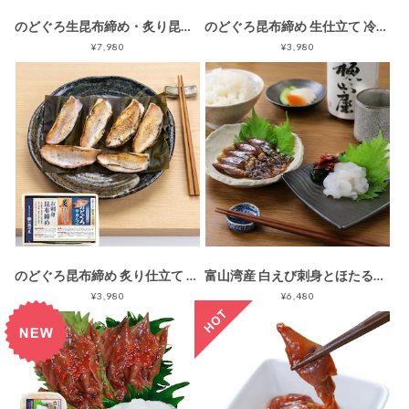
のどぐろ生昆布締め・炙り昆布締め 食べ比べ2点ギフト 冷凍品 ギフト箱入
のどぐろ昆布締め 生仕立て 冷凍品
¥7,980
¥3,980
のどぐろ昆布締め 炙り仕立て 冷凍品
富山湾産 白えび刺身とほたるいか沖漬け 秘石二種ギフト 富山湾の藍のきらめき 冷凍品
¥3,980
¥6,480