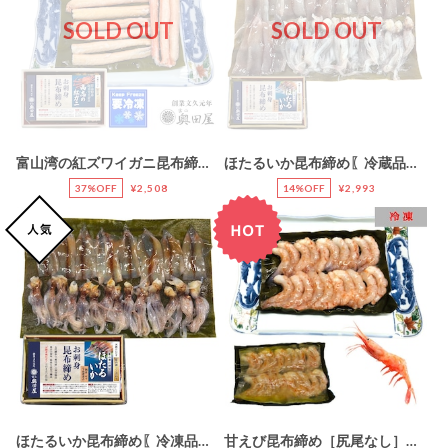
SOLD OUT
SOLD OUT
富山湾の紅ズワイガニ昆布締め［高志の紅ガニ］【冷凍品】【全国配送可（一部を除く）】
ほたるいか昆布締め〖冷蔵品〗【R7年4月22日～27日:お届け期間㊅＜候補日A＞】［内臓処理済み：胴体・ゲソ］
37%OFF
¥2,508
14%OFF
¥2,993
ほたるいか昆布締め〖冷凍品〗［内臓処理済み：胴体・ゲソ］
甘えび昆布締め［尻尾なし］【冷凍品：全国配送可】