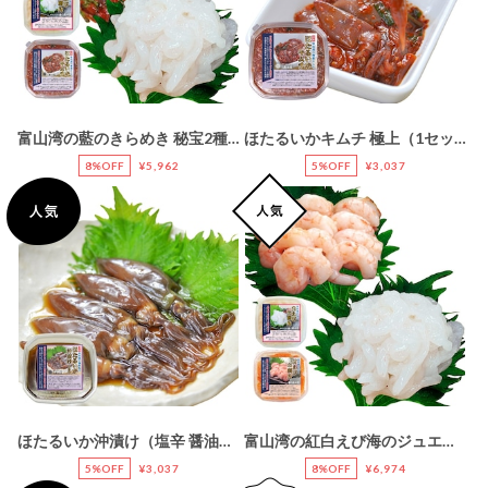
富山湾の藍のきらめき 秘宝2種セット【白えびお刺身】【ほたるいかキムチ】〔ギフト箱入り〕
ほたるいかキムチ 極上（1セット:2ケース）〖冷凍品〗［富山産専用定置網漁ホタルイカを使用］
8%OFF
¥5,962
5%OFF
¥3,037
ほたるいか沖漬け（塩辛 醤油味）＜1セット:2ケース＞〖冷凍品〗［富山産専用定置網漁ホタルイカを使用］
富山湾の紅白えび海のジュエル2種セット【甘えびお刺身】【白えびお刺身】〔ギフト箱入り〕
5%OFF
¥3,037
8%OFF
¥6,974