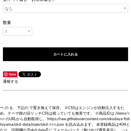
数量
カートに入れる
Save
通報する
〜
の
を、下記の
で置き換えて保存。 ※CSSはエンジンが自動注入するた
め、テーマ側の旧リッチCSSは残っていても無害です。 ※商品IDは /items/○
○○ のURLから自動取得し、 https://raw.githubusercontent.com/okudaya-fish
toyama/okd-data/main/okd-○○○.json を読み込みます。 未登録商品は404と
なり、説明欄の [[okd-data]] にフォールバック（無ければ通常表示）。 -->