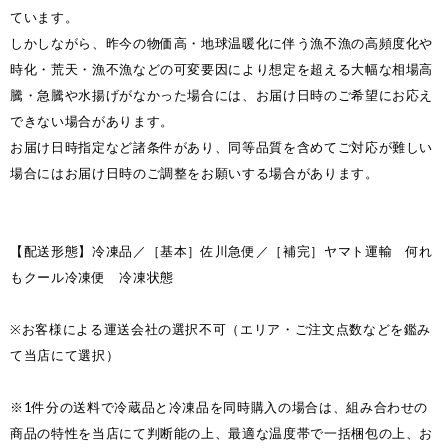
ています。
しかしながら、昨今の物価高・地球温暖化に伴う漁不漁の高頻度化や
時化・荒天・漁不漁などの可変要因により想定を超える大幅な相場高
騰・急騰や水揚げがなかった場合には、お届け日時のご希望にお応え
できない場合があります。
お届け日時指定など諸条件があり、同等品質を含めてご対応が難しい
場合にはお届け日時のご調整をお願いする場合があります。
【配送形態】冷凍品／［基本］佐川急便／［補完］ヤマト運輸 何れ
もクール冷凍便 冷凍状態
※お客様による運送会社の選択不可（エリア・ご注文点数などを鑑み
て当店にて選択）
※1件分の送料で冷蔵品と冷凍品を同時購入の場合は、組み合わせの
商品の特性を当店にて判断能の上、最適な温度帯で一括梱包の上、お