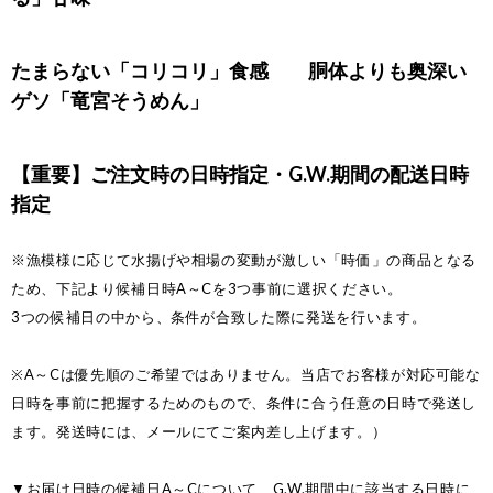
たまらない「コリコリ」食感 胴体よりも奥深い
ゲソ「竜宮そうめん」
【重要】ご注文時の日時指定・G.W.期間の配送日時
指定
※漁模様に応じて水揚げや相場の変動が激しい「時価」の商品となる
ため、下記より候補日時A～Cを3つ事前に選択ください。
3つの候補日の中から、条件が合致した際に発送を行います。
※A～Cは優先順のご希望ではありません。当店でお客様が対応可能な
日時を事前に把握するためのもので、条件に合う任意の日時で発送し
ます。発送時には、メールにてご案内差し上げます。）
▼お届け日時の候補日A～Cについて、G.W.期間中に該当する日時に