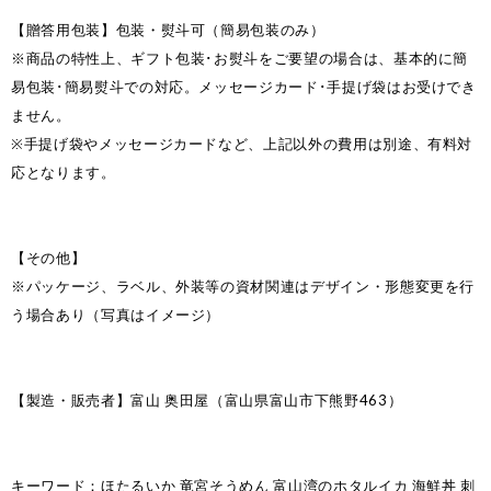
【贈答用包装】包装・熨斗可（簡易包装のみ）
※商品の特性上、ギフト包装･お熨斗をご要望の場合は、基本的に簡
易包装･簡易熨斗での対応。メッセージカード･手提げ袋はお受けでき
ません。
※手提げ袋やメッセージカードなど、上記以外の費用は別途、有料対
応となります。
【その他】
※パッケージ、ラベル、外装等の資材関連はデザイン・形態変更を行
う場合あり（写真はイメージ）
【製造・販売者】富山 奥田屋（富山県富山市下熊野463）
キーワード：ほたるいか 竜宮そうめん 富山湾のホタルイカ 海鮮丼 刺