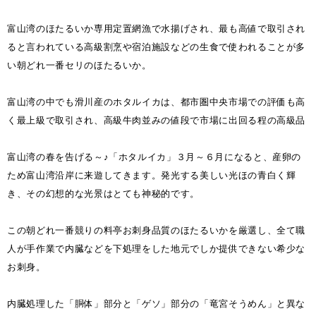
富山湾のほたるいか専用定置網漁で水揚げされ、最も高値で取引され
ると言われている高級割烹や宿泊施設などの生食で使われることが多
い朝どれ一番セリのほたるいか。
富山湾の中でも滑川産のホタルイカは、都市圏中央市場での評価も高
く最上級で取引され、高級牛肉並みの値段で市場に出回る程の高級品
富山湾の春を告げる～♪「ホタルイカ」３月～６月になると、産卵の
ため富山湾沿岸に来遊してきます。発光する美しい光ほの青白く輝
き、その幻想的な光景はとても神秘的です。
この朝どれ一番競りの料亭お刺身品質のほたるいかを厳選し、全て職
人が手作業で内臓などを下処理をした地元でしか提供できない希少な
お刺身。
内臓処理した「胴体」部分と「ゲソ」部分の「竜宮そうめん」と異な