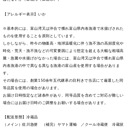
【アレルギー表示】いか
※基本的には、富山湾又は沖合で獲れ富山県内各漁港で水揚げされた
ものを使用することを原則としています。
しかしながら、昨今の物価高・地球温暖化に伴う漁不漁の高頻度化や
時化・荒天・漁不漁などの可変要因により想定を超える大幅な相場高
騰・急騰や水揚げがなかった場合には、富山湾又は沖合で獲れ富山県
内各漁港の中で異なる異なる漁港の富山産を使用する場合がありま
す。
その場合には、創業150余年五代継承の目利きで当店にて厳選した同
等品質を使用の場合があります。
お届け日時指定など諸条件があり、同等品質を含めてご対応が難しい
場合にはお届け日時のご調整をお願いする場合があります。
【配送形態】冷蔵品
（メイン）佐川急便 （補完）ヤマト運輸 ／クール冷蔵便 冷蔵状