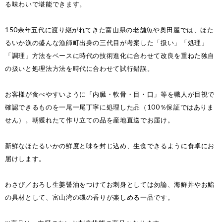
る味わいで堪能できます。
150余年五代に渡り継がれてきた富山県の老舗魚や奥田屋では、ほた
るいか漁の盛んな漁師町出身の三代目が考案した「扱い」「処理」
「調理」方法をベースに時代の技術進化に合わせて改良を重ねた独自
の扱いと処理法方法を時代に合わせて試行錯誤。
お客様が食べやすいように「内臓・軟骨・目・口」等を職人が目視で
確認できるものを一尾一尾丁寧に処理した品（100％保証ではありま
せん）。朝獲れたて作り立ての品を産地直送でお届け。
新鮮なほたるいかの鮮度と味を封じ込め、生食できるように食卓にお
届けします。
わさび／おろし生姜醤油をつけてお刺身としては勿論、海鮮丼やお鮨
の具材として、富山湾の磯の香りが楽しめる一品です。