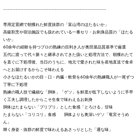
------------------------------------------------------------------
専用定置網で朝獲れた鮮度抜群の「富山湾のほたるいか」
高級割烹や宿泊施設でも扱われている一番セリ・お刺身品質の「ほたる
いか」
60余年の経験を持つプロの熟練の目利き人が奥田屋品質基準で厳選
五代に渡って代々脈々と継承されてきた扱いと処理方法で、朝獲れたて
を直ぐに下処理後、当日のうちに、地元で愛された味を産地直送で食卓
へとお届けするからこそ味わえる
小さなほたるいかの目・口・内臓・軟骨を60余年の熟練職人が一尾ずつ
丁寧に下処理
熟練の職人技で繊細な「胴体」「ゲソ」を鮮度が低下しないように手早
く工夫し調理したからこそ生食で味わえるお刺身
胴体はたまらない「プリプリ」とした食感「とろける」甘味
たまらない「コリコリ」食感 胴体よりも奥深いゲソ「竜宮そうめ
ん」
輝く身姿・抜群の鮮度で味わえるあさっりとした「通な味」