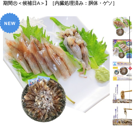
期間㊅＜候補日A＞】［内臓処理済み：胴体・ゲソ］